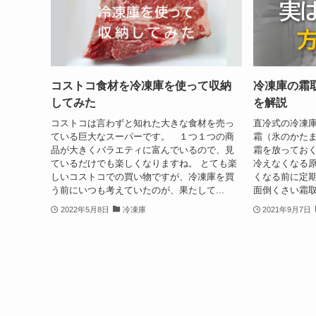
コストコ食材を冷凍庫を使って収納
冷凍庫の霜
してみた
を解説
コストコは言わずと知れた大きな食材を売っ
直冷式の冷凍
ている巨大なスーパーです。 １つ１つの商
霜（氷のかた
品が大きくバラエティに富んでいるので、見
霜を放ってお
ているだけでも楽しくなりますね。 とても楽
冷えなくなる
しいコストコでの買い物ですが、冷凍庫を買
くなる前に定
う前にいつも考えていたのが、果たして...
面倒くさい霜取
2022年5月8日
冷凍庫
2021年9月7日