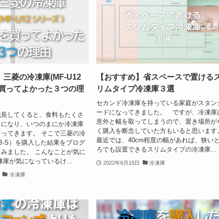
三菱の冷凍庫(MF-U12
【おすすめ】省スペースで置ける
を買ってよかった３つの理
リムタイプ冷凍庫３選
セカンド冷凍庫を持っている家庭がスタン
ードになってきました。 ですが、冷凍庫
成長してくると、食料もたくさ
意外と幅を取ってしまうので、置き場所が
うになり、いつのまにか冷凍庫
く購入を断念していた方もいると思います
ってきます。 そこで三菱の冷
最近では、40cm程度の幅があれば、狭い
2B-S）を購入した結果をブログ
ろでも設置できるスリムタイプの冷凍庫...
みました。 こんなことが気に
凍庫が気になっているけ...
2022年8月15日
冷凍庫
冷凍庫