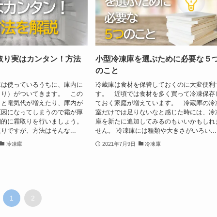
取り実はカンタン！方法
小型冷凍庫を選ぶために必要な５
のこと
庫は使っているうちに、庫内に
冷蔵庫は食材を保管しておくのに大変便利
まり）がついてきます。 この
す。 近頃では食材を多く買って冷凍保存
くと電気代が増えたり、庫内が
ておく家庭が増えています。 冷蔵庫の冷
原因になってしまうので霜が厚
室だけでは足りないなと感じた時には、冷
期的に霜取りを行いましょう。
庫を新たに追加してみるのもいいかもしれ
りですが、方法はそんな...
せん。 冷凍庫には種類や大きさがいろい...
冷凍庫
2021年7月9日
冷凍庫
1
2