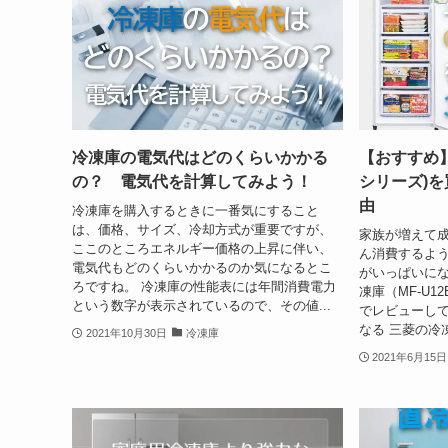
冷凍庫の電気代はどのくらいかかる
【おすすめ】
の？ 電気代を計算してみよう！
シリーズ)
由
冷凍庫を購入するときに一番気にすること
は、価格、サイズ、冷却方式が重要ですが、
家族が増えて
ここのところエネルギー価格の上昇に伴い、
ん消費するよ
電気代もどのくらいかかるのか気になるとこ
がいっぱいにな
ろですね。 冷凍庫の性能表には年間消費電力
凍庫（MF-U1
という数字が表示されているので、その値...
でレビューして
なる 三菱の冷
2021年10月30日
冷凍庫
2021年6月15日