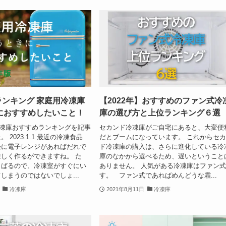
月ランキング 家庭用冷凍庫
【2022年】おすすめのファン式冷
におすすめしたいこと！
庫の選び方と上位ランキング６選
の冷凍庫おすすめランキングを記事
セカンド冷凍庫がご自宅にあると、大変便
 2023.1.1 最近の冷凍食品
だとブームになっています。 これからセ
軽に電子レンジがあればだれで
ド冷凍庫の購入は、さらに進化している冷
しく作るができますね。 た
庫のなかから選べるため、遅いということ
さばるので、冷凍室がすぐにい
ありません。 人気がある冷凍庫はファン
しまうのではないでしょ...
す。 ファン式であればめんどうな霜...
冷凍庫
2021年8月11日
冷凍庫