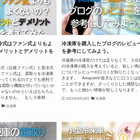
冷式はファン式よりもよ
冷凍庫を購入したブログのレビュ
 メリットとデメリットを
を参考にしてみよう。
。
冷蔵庫の冷凍室だけでは足りなくて、２台
の冷凍庫の購入を考えていると、欲しい商
冷式（以後ファン式）と直冷式
についてレビューや口コミが知りたくなっ
 ファン式は、霜取りを冷凍庫
きます。 Amazonや楽天などに口コミは
やってくれるのでとても便利で
ことができますが、ざっくりとした感想な
は霜取り機能が付いていないか
で、もっと細かい情報が欲しくなります...
じゃないのかといえばもちろん
りません。 むしろ食材...
2021年9月18日
冷凍庫
冷凍庫