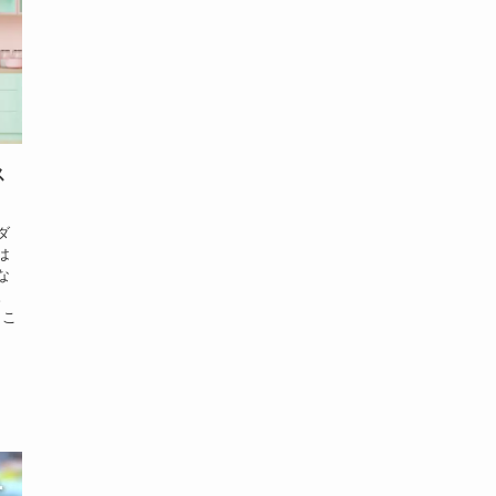
ス
ダ
は
な
。
とこ