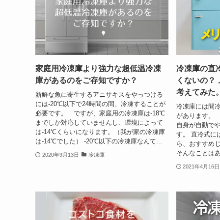
家庭用冷凍庫より強力な超低温冷凍
冷凍庫の直
庫があるのをご存知ですか？
くないの？
考えてみた
新鮮な魚に寄生するアニサキスをやっつける
には-20℃以下で24時間の間、冷凍することが
冷凍庫には間
必要です。 ですが、家庭用の冷凍庫は-18℃
があります。
までしか対応していませんし、環境によって
自身が自動で
は-14℃くらいになります。（我が家の冷凍庫
す。 直冷式に
は-14℃でした） -20℃以下の冷凍庫なんて...
ら、おすすめ
そんなことはあ
2020年9月13日
冷凍庫
2021年4月16日