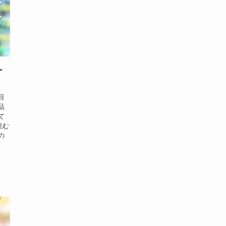
ー
目
品
て
読む
の