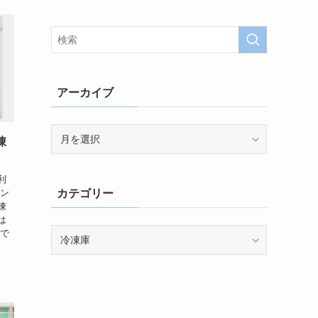
アーカイブ
ア
凍
ー
カ
イ
利
カン
カテゴリー
ブ
凍
は
カ
式で
テ
ゴ
リ
ー