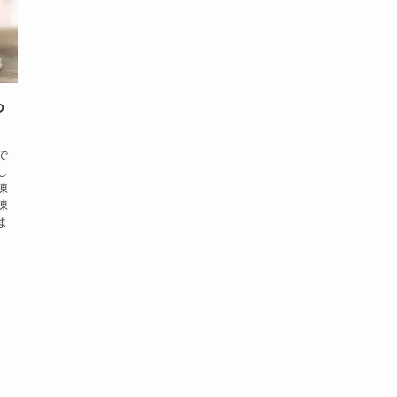
つ
で
し
凍
凍
ま