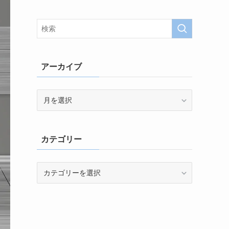
アーカイブ
ア
ー
カ
イ
カテゴリー
ブ
カ
テ
ゴ
リ
ー