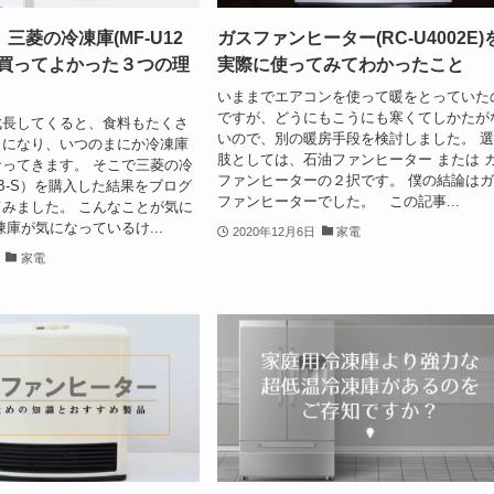
三菱の冷凍庫(MF-U12
ガスファンヒーター(RC-U4002E)
を買ってよかった３つの理
実際に使ってみてわかったこと
いままでエアコンを使って暖をとっていた
ですが、どうにもこうにも寒くてしかたが
成長してくると、食料もたくさ
いので、別の暖房手段を検討しました。 
うになり、いつのまにか冷凍庫
肢としては、石油ファンヒーター または 
ってきます。 そこで三菱の冷
ファンヒーターの２択です。 僕の結論は
2B-S）を購入した結果をブログ
ファンヒーターでした。 この記事...
みました。 こんなことが気に
凍庫が気になっているけ...
2020年12月6日
家電
家電