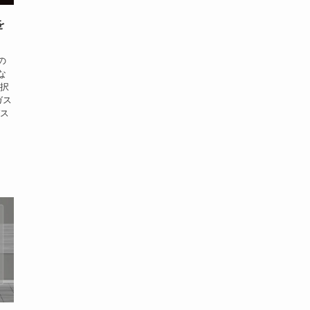
を
の
な
選択
ガス
ガス