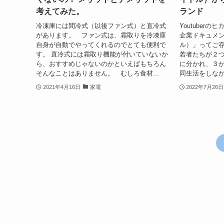
考えてみた。
ランド
冷凍庫には間冷式（以後ファン式）と直冷式
Youtuber
があります。 ファン式は、霜取りを冷凍庫
企業ドキュメンタ
自身が自動でやってくれるのでとても便利で
ル）」ってご存
す。 直冷式には霜取り機能が付いていないか
若者たちが２
ら、おすすめじゃないのかといえばもちろん
に分かれ、３
そんなことはありません。 むしろ食材...
同生活をしなが
2021年4月16日
家電
2022年7月26日