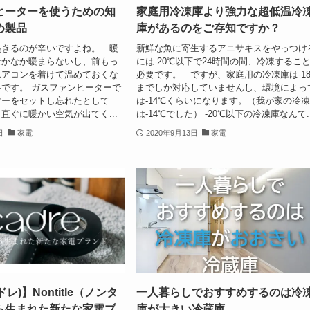
ヒーターを使うための知
家庭用冷凍庫より強力な超低温冷
め製品
庫があるのをご存知ですか？
起きるのが辛いですよね。 暖
新鮮な魚に寄生するアニサキスをやっつけ
なかなか暖まらないし、前もっ
には-20℃以下で24時間の間、冷凍するこ
エアコンを着けて温めておくな
必要です。 ですが、家庭用の冷凍庫は-1
です。 ガスファンヒーターで
までしか対応していませんし、環境によっ
マーをセットし忘れたとして
は-14℃くらいになります。（我が家の冷
直ぐに暖かい空気が出てく...
は-14℃でした） -20℃以下の冷凍庫なんて..
日
家電
2020年9月13日
家電
ドレ)】Nontitle（ノンタ
一人暮らしでおすすめするのは冷
ら生まれた新たな家電ブ
庫が大きい冷蔵庫