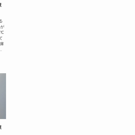
凍
る
とが
8℃
て
凍庫
.
凍