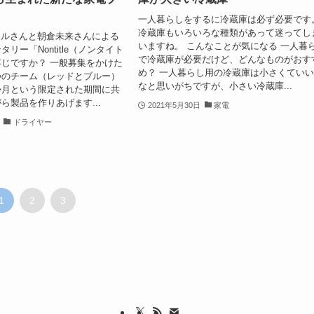
一人暮らしをするに冷蔵庫は必ず必要です
冷蔵庫もいろいろな種類があって迷ってし
のヒカルさんと朝倉未来さんによる
いますね。 こんなことが気になる 一人暮
リー「Nontitle（ノンタイト
で冷蔵庫が必要だけど、どんなものがおす
じですか？ 一般募集をかけた
め？ 一人暮らし用の冷蔵庫は小さくてい
つのチーム（レッドとブルー）
なと思いがちですが、小さい冷蔵庫...
か月という限定された期間に共
ら製品を作りあげます...
2021年5月30日
家電
ドライヤー
1
2
3