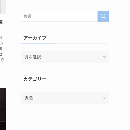
凍
利
アーカイブ
カン
凍
ア
は
式で
ー
カ
イ
カテゴリー
ブ
カ
テ
ゴ
リ
ー