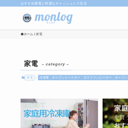
おすすめ家電と快適なキャッシュレス生活
ホーム
家電
家電
– category –
家電
冷凍庫
オーブントースター
ガスファンヒーター
オーブン