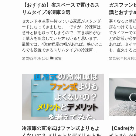
【おすすめ】省スペースで置けるス
ガスファン
リムタイプ冷凍庫３選
識とおすす
セカンド冷凍庫を持っている家庭がスタンダ
寒くなると朝
ードになってきました。 ですが、冷凍庫は
房をつけても
意外と幅を取ってしまうので、置き場所がな
てタイマーで
く購入を断念していた方もいると思います。
どの対策が必要
最近では、40cm程度の幅があれば、狭いとこ
あれば、タイ
ろでも設置できるスリムタイプの冷凍庫...
も、点火すると
2022年8月15日
家電
2020年10月18
冷凍庫の直冷式はファン式よりもよ
【Cadre(カ
くないの？ メリットとデメリットを
イトル）か