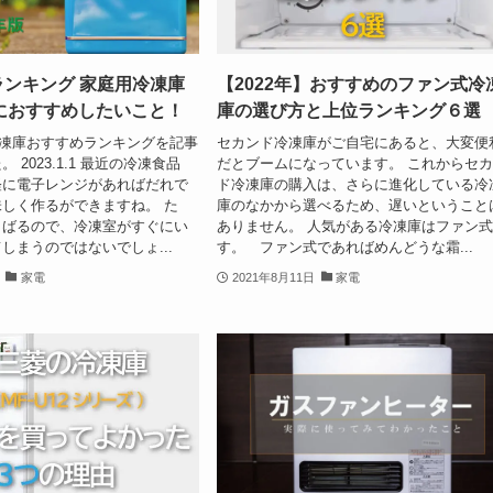
月ランキング 家庭用冷凍庫
【2022年】おすすめのファン式冷
におすすめしたいこと！
庫の選び方と上位ランキング６選
の冷凍庫おすすめランキングを記事
セカンド冷凍庫がご自宅にあると、大変便
 2023.1.1 最近の冷凍食品
だとブームになっています。 これからセ
軽に電子レンジがあればだれで
ド冷凍庫の購入は、さらに進化している冷
しく作るができますね。 た
庫のなかから選べるため、遅いということ
さばるので、冷凍室がすぐにい
ありません。 人気がある冷凍庫はファン
しまうのではないでしょ...
す。 ファン式であればめんどうな霜...
家電
2021年8月11日
家電